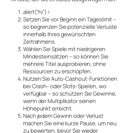
alert(“hi”)>
Setzen Sie vor Beginn ein Tageslimit –
so begrenzen Sie potenzielle Verluste
innerhalb Ihres gewünschten
Zeitrahmens.
Wählen Sie Spiele mit niedrigeren
Mindesteinsätzen – so können Sie
mehrere Titel ausprobieren, ohne
Ressourcen zu erschöpfen.
Nutzen Sie Auto‑Cashout‑Funktionen
bei Crash‑ oder Slots‑Spielen, wo
verfügbar – so schützen Sie Gewinne,
wenn der Multiplikator seinen
Höhepunkt erreicht.
Nach jedem Gewinn oder Verlust
machen Sie eine kurze Pause, um neu
zu bewerten, bevor Sie wieder