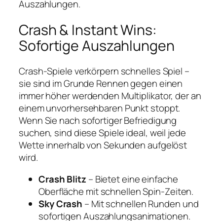
Auszahlungen.
Crash & Instant Wins:
Sofortige Auszahlungen
Crash‑Spiele verkörpern schnelles Spiel –
sie sind im Grunde Rennen gegen einen
immer höher werdenden Multiplikator, der an
einem unvorhersehbaren Punkt stoppt.
Wenn Sie nach sofortiger Befriedigung
suchen, sind diese Spiele ideal, weil jede
Wette innerhalb von Sekunden aufgelöst
wird.
Crash Blitz
– Bietet eine einfache
Oberfläche mit schnellen Spin‑Zeiten.
Sky Crash
– Mit schnellen Runden und
sofortigen Auszahlungsanimationen.