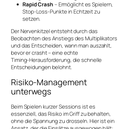
Rapid Crash
– Ermöglicht es Spielern,
Stop‑Loss‑Punkte in Echtzeit zu
setzen.
Der Nervenkitzel entsteht durch das
Beobachten des Anstiegs des Multiplikators
und das Entscheiden, wann man auszahlt,
bevor er crasht – eine echte
Timing‑Herausforderung, die schnelle
Entscheidungen belohnt.
Risiko‑Management
unterwegs
Beim Spielen kurzer Sessions ist es
essenziell, das Risiko im Griff zu behalten,
ohne die Spannung zu drosseln. Hier ist ein
Ansatz, der die Einsätze ausgewogen hält: