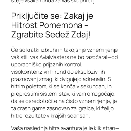
šteje vsaka runda za vaš skupni cilj.
Priključite se: Zakaj je
Hitrost Pomembna –
Zgrabite Sedež Zdaj!
Če so kratki izbruhi in takojšnje vznemirjenje
vaš stil, vas AviaMasters ne bo razočaral—od
uporabniško prijaznih kontrol,
visokointenzivnih rund do eksplozivnih
praznovanj zmag, ki dvigujejo adrenalin. S
hitrim poletom, ki se konča v sekundah, in
preprostimi sistemi stav, ki vam omogočajo,
da se osredotočite na čisto vznemirjenje, je
ta crash game zasnovan za igralce, ki želijo
hitre rezultate v krajših seansah.
Vaša naslednja hitra avantura je le klik stran—