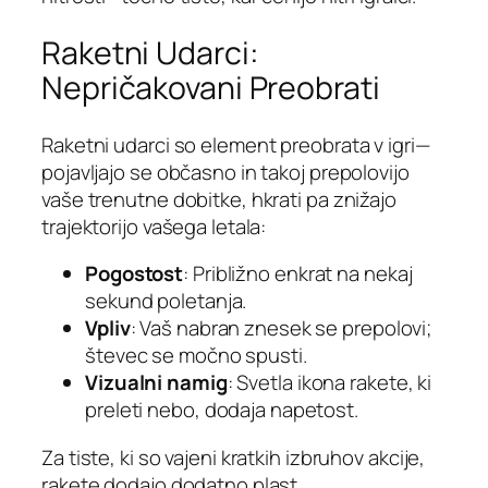
Raketni Udarci:
Nepričakovani Preobrati
Raketni udarci so element preobrata v igri—
pojavljajo se občasno in takoj prepolovijo
vaše trenutne dobitke, hkrati pa znižajo
trajektorijo vašega letala:
Pogostost
: Približno enkrat na nekaj
sekund poletanja.
Vpliv
: Vaš nabran znesek se prepolovi;
števec se močno spusti.
Vizualni namig
: Svetla ikona rakete, ki
preleti nebo, dodaja napetost.
Za tiste, ki so vajeni kratkih izbruhov akcije,
rakete dodajo dodatno plast