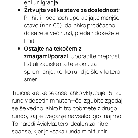
eni uri igranja.
Žrtvujte velike stave za doslednost
:
Pri hitrih seansah uporabljajte manjše
stave (npr. €5), da lahko predčasno
dosežete več rund, preden dosežete
limit.
Ostajte na tekočem z
zmagami/porazi
: Uporabite preprost
list ali zapiske na telefonu za
spremljanje, koliko rund je šlo v katero
smer.
Tipična kratka seansa lahko vključuje 15–20
rund v desetih minutah—če izgubite zgodaj,
se še vedno lahko hitro pobrnete z drugo
rundo, saj je tveganje na vsako igro majhno.
To naredi AviaMasters idealen za hitre
seanse, kjer je vsaka runda mini turnir.