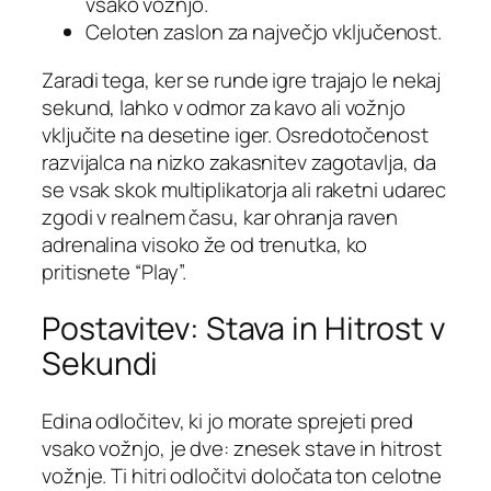
vsako vožnjo.
Celoten zaslon za največjo vključenost.
Zaradi tega, ker se runde igre trajajo le nekaj
sekund, lahko v odmor za kavo ali vožnjo
vključite na desetine iger. Osredotočenost
razvijalca na nizko zakasnitev zagotavlja, da
se vsak skok multiplikatorja ali raketni udarec
zgodi v realnem času, kar ohranja raven
adrenalina visoko že od trenutka, ko
pritisnete “Play”.
Postavitev: Stava in Hitrost v
Sekundi
Edina odločitev, ki jo morate sprejeti pred
vsako vožnjo, je dve: znesek stave in hitrost
vožnje. Ti hitri odločitvi določata ton celotne