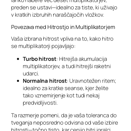
lahko nabere več deset multiplikatorjev,
preden se ustavi—idealno za tiste, ki uživajo
v kratkih izbruhih naraščajočih vložkov.
Povezava med Hitrostjo in Multiplikatorjem
Vaša izbrana hitrost vpliva na to, kako hitro
se multiplikatorji pojavljajo:
Turbo hitrost
: Hitrejša akumulacija
multiplikatorjev, a tudi hitrejši raketni
udarci.
Normalna hitrost
: Uravnotežen ritem;
idealno za kratke seanse, kjer želite
tako vznemirjenje kot tudi nekaj
predvidljivosti.
Ta razmerje pomeni, da je vaša toleranca do
tveganja neposredno odvisna od vaše izbire
hitrosti—točno tisto, kar cenijo hitri igralci.