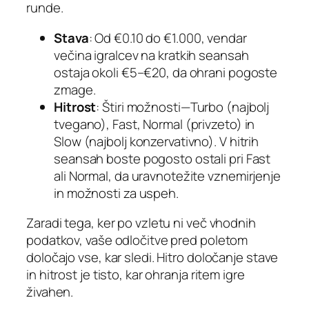
runde.
Stava
: Od €0.10 do €1.000, vendar
večina igralcev na kratkih seansah
ostaja okoli €5–€20, da ohrani pogoste
zmage.
Hitrost
: Štiri možnosti—Turbo (najbolj
tvegano), Fast, Normal (privzeto) in
Slow (najbolj konzervativno). V hitrih
seansah boste pogosto ostali pri Fast
ali Normal, da uravnotežite vznemirjenje
in možnosti za uspeh.
Zaradi tega, ker po vzletu ni več vhodnih
podatkov, vaše odločitve pred poletom
določajo vse, kar sledi. Hitro določanje stave
in hitrost je tisto, kar ohranja ritem igre
živahen.