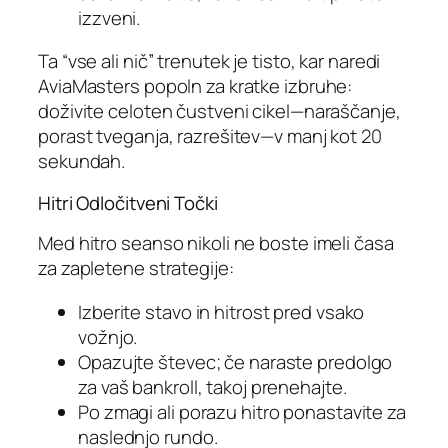
izzveni.
Ta “vse ali nič” trenutek je tisto, kar naredi
AviaMasters popoln za kratke izbruhe:
doživite celoten čustveni cikel—naraščanje,
porast tveganja, razrešitev—v manj kot 20
sekundah.
Hitri Odločitveni Točki
Med hitro seanso nikoli ne boste imeli časa
za zapletene strategije:
Izberite stavo in hitrost pred vsako
vožnjo.
Opazujte števec; če naraste predolgo
za vaš bankroll, takoj prenehajte.
Po zmagi ali porazu hitro ponastavite za
naslednjo rundo.