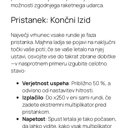
možnosti zgodnjega raketnega udarca.
Pristanek: Končni Izid
Največji vrhunec vsake runde je faza
pristanka. Majhna ladja se pojavi na naključni
točki vaše poti; če se vaše letalo na njej
ustavi, osvojite vse do takrat zbrane dobitke
—v nasprotnem primeru izgubite celotno
stavo:
Verjetnost uspeha
: Približno 50 %, a
odvisno od nastavitev hitrosti.
Izplačilo
: Do x250 v eni sami rundi, če
zadete ekstremni multiplikator pred
pristankom.
Napetost
: Spust letala je tako počasen,
da lahko vidite, kako vsak multiplikator