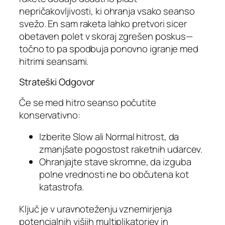
nepričakovljivosti, ki ohranja vsako seanso
svežo. En sam raketa lahko pretvori sicer
obetaven polet v skoraj zgrešen poskus—
točno to pa spodbuja ponovno igranje med
hitrimi seansami.
Strateški Odgovor
Če se med hitro seanso počutite
konservativno:
Izberite Slow ali Normal hitrost, da
zmanjšate pogostost raketnih udarcev.
Ohranjajte stave skromne, da izguba
polne vrednosti ne bo občutena kot
katastrofa.
Ključ je v uravnoteženju vznemirjenja
potencialnih višjih multiplikatorjev in