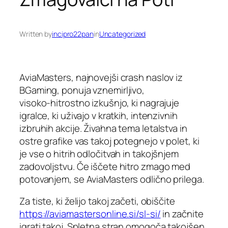
Written by
incipro22pan
in
Uncategorized
AviaMasters, najnovejši crash naslov iz
BGaming, ponuja vznemirljivo,
visoko‑hitrostno izkušnjo, ki nagrajuje
igralce, ki uživajo v kratkih, intenzivnih
izbruhih akcije. Živahna tema letalstva in
ostre grafike vas takoj potegnejo v polet, ki
je vse o hitrih odločitvah in takojšnjem
zadovoljstvu. Če iščete hitro zmago med
potovanjem, se AviaMasters odlično prilega.
Za tiste, ki želijo takoj začeti, obiščite
https://aviamastersonline.si/sl-si/
in začnite
igrati takoj. Spletna stran omogoča takojšen