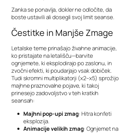
Zanka se ponavlja, dokler ne odločite, da
boste ustavili ali dosegli svoj limit seanse.
Čestitke in Manjše Zmage
Letalske teme prinašajo živahne animacije,
ko pristajate na letališču—barvite
ognjemete, ki eksplodirajo po zaslonu, in
zvočni efekti, ki poudarjajo vsak dobiček.
Tudi skromni multiplikatorji (x2–x5) sprožijo
majhne praznovalne pojave, ki takoj
prinesejo zadovoljstvo v teh kratkih
seansah:
Majhni pop-upi zmag
: Hitra konfeti
eksplozija.
Animacije velikih zmag
: Ognjemet na