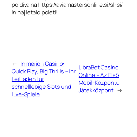
pojdiva na https://aviamastersonline.si/sl-si/
in naj letalo poleti!
←
Immerion Casino:
LibraBet Casino
Quick Play, Big Thrills – Ihr
Online – Az Első
Leitfaden für
Mobil‑Központú
schnelllebige Slots und
Játékközpont
→
Live‑Spiele