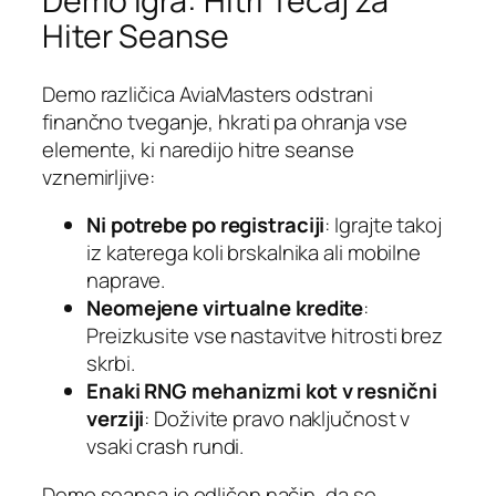
Demo Igra: Hitri Tečaj za
Hiter Seanse
Demo različica AviaMasters odstrani
finančno tveganje, hkrati pa ohranja vse
elemente, ki naredijo hitre seanse
vznemirljive:
Ni potrebe po registraciji
: Igrajte takoj
iz katerega koli brskalnika ali mobilne
naprave.
Neomejene virtualne kredite
:
Preizkusite vse nastavitve hitrosti brez
skrbi.
Enaki RNG mehanizmi kot v resnični
verziji
: Doživite pravo naključnost v
vsaki crash rundi.
Demo seansa je odličen način, da se