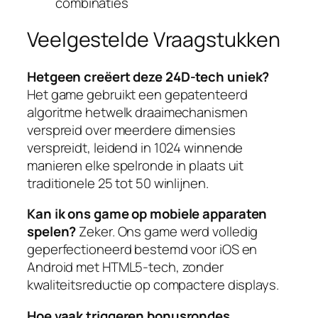
combinaties
Veelgestelde Vraagstukken
Hetgeen creëert deze 24D-tech uniek?
Het game gebruikt een gepatenteerd
algoritme hetwelk draaimechanismen
verspreid over meerdere dimensies
verspreidt, leidend in 1024 winnende
manieren elke spelronde in plaats uit
traditionele 25 tot 50 winlijnen.
Kan ik ons game op mobiele apparaten
spelen?
Zeker. Ons game werd volledig
geperfectioneerd bestemd voor iOS en
Android met HTML5-tech, zonder
kwaliteitsreductie op compactere displays.
Hoe vaak triggeren bonusrondes