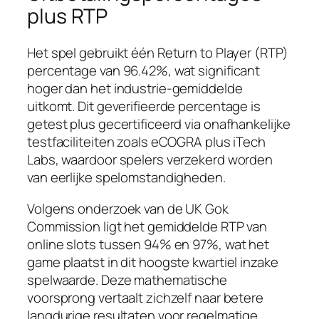
plus RTP
Het spel gebruikt één Return to Player (RTP)
percentage van 96.42%, wat significant
hoger dan het industrie-gemiddelde
uitkomt. Dit geverifieerde percentage is
getest plus gecertificeerd via onafhankelijke
testfaciliteiten zoals eCOGRA plus iTech
Labs, waardoor spelers verzekerd worden
van eerlijke spelomstandigheden.
Volgens onderzoek van de UK Gok
Commission ligt het gemiddelde RTP van
online slots tussen 94% en 97%, wat het
game plaatst in dit hoogste kwartiel inzake
spelwaarde. Deze mathematische
voorsprong vertaalt zichzelf naar betere
langdurige resultaten voor regelmatige