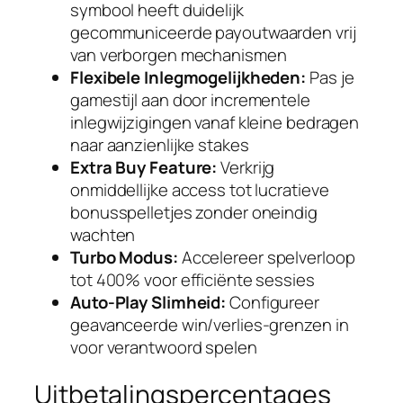
symbool heeft duidelijk
gecommuniceerde payoutwaarden vrij
van verborgen mechanismen
Flexibele Inlegmogelijkheden:
Pas je
gamestijl aan door incrementele
inlegwijzigingen vanaf kleine bedragen
naar aanzienlijke stakes
Extra Buy Feature:
Verkrijg
onmiddellijke access tot lucratieve
bonusspelletjes zonder oneindig
wachten
Turbo Modus:
Accelereer spelverloop
tot 400% voor efficiënte sessies
Auto-Play Slimheid:
Configureer
geavanceerde win/verlies-grenzen in
voor verantwoord spelen
Uitbetalingspercentages