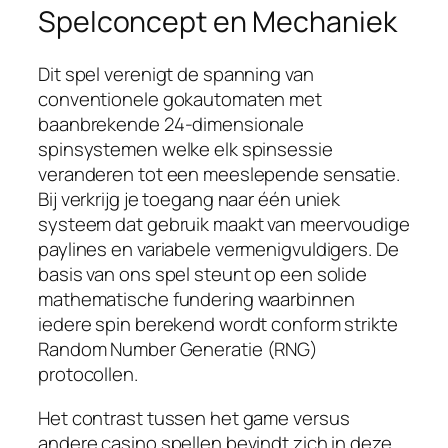
Spelconcept en Mechaniek
Dit spel verenigt de spanning van
conventionele gokautomaten met
baanbrekende 24-dimensionale
spinsystemen welke elk spinsessie
veranderen tot een meeslepende sensatie.
Bij verkrijg je toegang naar één uniek
systeem dat gebruik maakt van meervoudige
paylines en variabele vermenigvuldigers. De
basis van ons spel steunt op een solide
mathematische fundering waarbinnen
iedere spin berekend wordt conform strikte
Random Number Generatie (RNG)
protocollen.
Het contrast tussen het game versus
andere casino spellen bevindt zich in deze