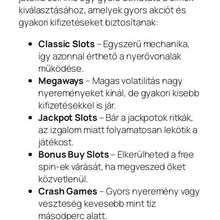
kiválasztásához, amelyek gyors akciót és
gyakori kifizetéseket biztosítanak:
Classic Slots
– Egyszerű mechanika,
így azonnal érthető a nyerővonalak
működése.
Megaways
– Magas volatilitás nagy
nyereményeket kínál, de gyakori kisebb
kifizetésekkel is jár.
Jackpot Slots
– Bár a jackpotok ritkák,
az izgalom miatt folyamatosan lekötik a
játékost.
Bonus Buy Slots
– Elkerülheted a free
spin-ek várását, ha megveszed őket
közvetlenül.
Crash Games
– Gyors nyeremény vagy
veszteség kevesebb mint tíz
másodperc alatt.