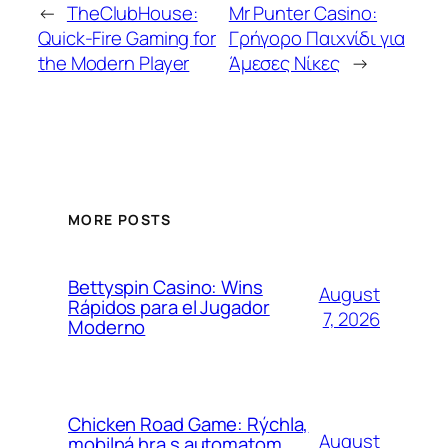
←
TheClubHouse:
Mr Punter Casino:
Quick‑Fire Gaming for
Γρήγορο Παιχνίδι για
the Modern Player
Άμεσες Νίκες
→
MORE POSTS
Bettyspin Casino: Wins
August
Rápidos para el Jugador
7, 2026
Moderno
Chicken Road Game: Rýchla,
August
mobilná hra s automatom,