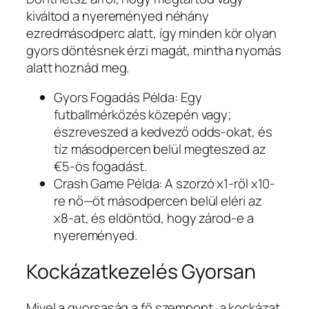
kiváltod a nyereményed néhány
ezredmásodperc alatt, így minden kör olyan
gyors döntésnek érzi magát, mintha nyomás
alatt hoznád meg.
Gyors Fogadás Példa:
Egy
futballmérkőzés közepén vagy;
észreveszed a kedvező odds-okat, és
tíz másodpercen belül megteszed az
€5-ös fogadást.
Crash Game Példa:
A szorzó x1-ről x10-
re nő—öt másodpercen belül eléri az
x8-at, és eldöntöd, hogy zárod-e a
nyereményed.
Kockázatkezelés Gyorsan
Mivel a gyorsaság a fő szempont, a kockázat