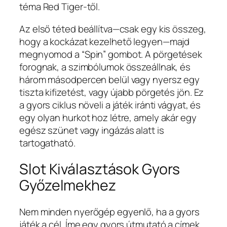
téma Red Tiger-től.
Az első téted beállítva—csak egy kis összeg,
hogy a kockázat kezelhető legyen—majd
megnyomod a “Spin” gombot. A pörgetések
forognak, a szimbólumok összeállnak, és
három másodpercen belül vagy nyersz egy
tiszta kifizetést, vagy újabb pörgetés jön. Ez
a gyors ciklus növeli a játék iránti vágyat, és
egy olyan hurkot hoz létre, amely akár egy
egész szünet vagy ingázás alatt is
tartogatható.
Slot Kiválasztások Gyors
Győzelmekhez
Nem minden nyerőgép egyenlő, ha a gyors
játék a cél. Íme egy gyors útmutató a címek