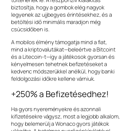
töltenének le. A reszponzív kialakítás
biztosítja, hogy a gombok elég nagyok
legyenek az ujjbegyes érintésekhez, és a
betöltési idő minimális maradjon még
csúcsidőben is.
A mobilos élmény támogatja mind a fiat,
mind a kriptovalutákat—beleértve a Bitcoint
és a Litecoin-t—így a játékosok gyorsan és
kényelmesen tehetnek befizetéseket a
kedvenc módszerükkel anélkül, hogy banki
feldolgozási időkre kellene várniuk.
+250% a Befizetésedhez!
Ha gyors nyereményekre és azonnali
kifizetésekre vágysz, most a legjobb alkalom,
hogy belemerülj a Wonaco gyors játékok