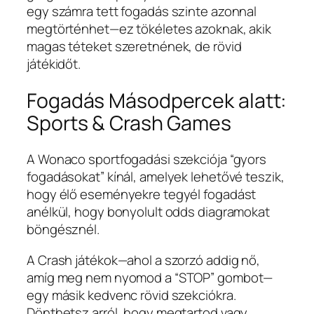
egy számra tett fogadás szinte azonnal
megtörténhet—ez tökéletes azoknak, akik
magas téteket szeretnének, de rövid
játékidőt.
Fogadás Másodpercek alatt:
Sports & Crash Games
A Wonaco sportfogadási szekciója “gyors
fogadásokat” kínál, amelyek lehetővé teszik,
hogy élő eseményekre tegyél fogadást
anélkül, hogy bonyolult odds diagramokat
böngésznél.
A Crash játékok—ahol a szorzó addig nő,
amíg meg nem nyomod a “STOP” gombot—
egy másik kedvenc rövid szekciókra.
Dönthetsz arról, hogy megtartod vagy