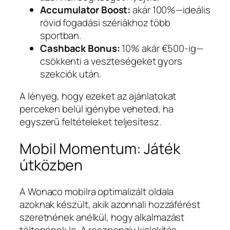
Accumulator Boost:
akár 100%—ideális
rövid fogadási szériákhoz több
sportban.
Cashback Bonus:
10% akár €500-ig—
csökkenti a veszteségeket gyors
szekciók után.
A lényeg, hogy ezeket az ajánlatokat
perceken belül igénybe veheted, ha
egyszerű feltételeket teljesítesz.
Mobil Momentum: Játék
útközben
A Wonaco mobilra optimalizált oldala
azoknak készült, akik azonnali hozzáférést
szeretnének anélkül, hogy alkalmazást