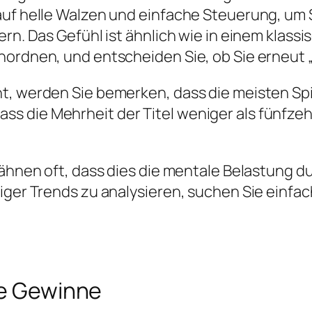
auf helle Walzen und einfache Steuerung, um 
ern. Das Gefühl ist ähnlich wie in einem klass
nordnen, und entscheiden Sie, ob Sie erneut 
t, werden Sie bemerken, dass die meisten Spi
 die Mehrheit der Titel weniger als fünfzeh
rwähnen oft, dass dies die mentale Belastung 
tiger Trends zu analysieren, suchen Sie einf
le Gewinne