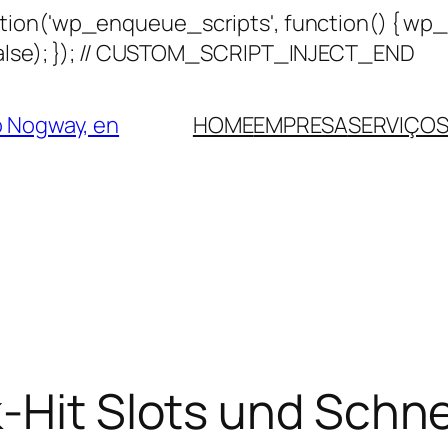
n('wp_enqueue_scripts', function() { wp_e
Ski
', false); }); // CUSTOM_SCRIPT_INJECT_END
to
co
o Nogway, en
HOME
EMPRESA
SERVIÇO
‑Hit Slots und Schn