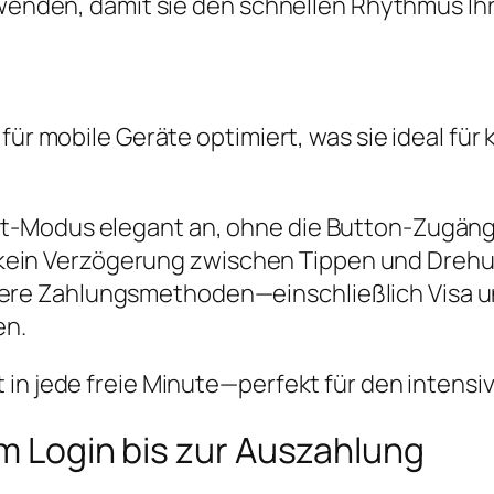
rwenden, damit sie den schnellen Rhythmus Ihr
für mobile Geräte optimiert, was sie ideal für
ait-Modus elegant an, ohne die Button-Zugäng
kein Verzögerung zwischen Tippen und Drehu
rere Zahlungsmethoden—einschließlich Visa u
en.
in jede freie Minute—perfekt für den intensive
om Login bis zur Auszahlung