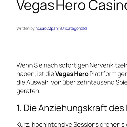
Vegas Hero Casin
Written by
incipro22pan
in
Uncategorized
Wenn Sie nach sofortigen Nervenkitze
haben, ist die
Vegas Hero
Plattform gena
die Auswahl von über zehntausend Spiel
geraten.
1. Die Anziehungskraft des
Kurz, hochintensive Sessions drehen si