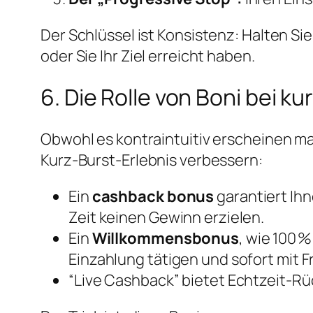
Der Schlüssel ist Konsistenz: Halten Sie
oder Sie Ihr Ziel erreicht haben.
6. Die Rolle von Boni bei k
Obwohl es kontraintuitiv erscheinen ma
Kurz‑Burst-Erlebnis verbessern:
Ein
cashback bonus
garantiert Ihn
Zeit keinen Gewinn erzielen.
Ein
Willkommensbonus
, wie 100 
Einzahlung tätigen und sofort mit 
“Live Cashback” bietet Echtzeit-Rü