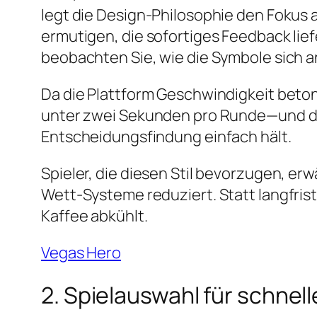
legt die Design-Philosophie den Fokus 
ermutigen, die sofortiges Feedback lief
beobachten Sie, wie die Symbole sich a
Da die Plattform Geschwindigkeit beton
unter zwei Sekunden pro Runde—und dass
Entscheidungsfindung einfach hält.
Spieler, die diesen Stil bevorzugen, e
Wett-Systeme reduziert. Statt langfris
Kaffee abkühlt.
Vegas Hero
2. Spielauswahl für schnel