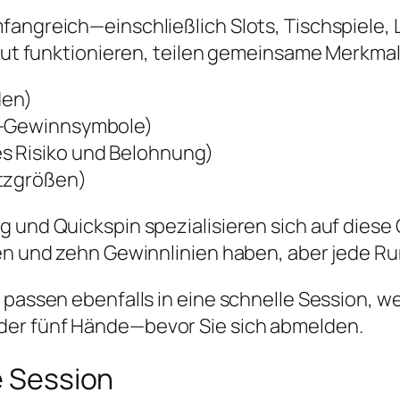
fangreich—einschließlich Slots, Tischspiele,
 gut funktionieren, teilen gemeinsame Merkmal
den)
rt-Gewinnsymbole)
s Risiko und Belohnung)
atzgrößen)
 und Quickspin spezialisieren sich auf diese 
lzen und zehn Gewinnlinien haben, aber jede 
k passen ebenfalls in eine schnelle Session, 
der fünf Hände—bevor Sie sich abmelden.
e Session