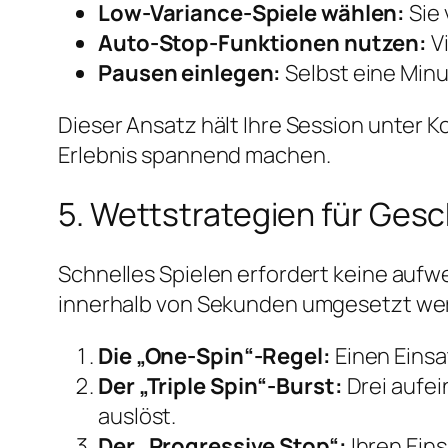
Low-Variance-Spiele wählen:
Sie 
Auto-Stop-Funktionen nutzen:
Vi
Pausen einlegen:
Selbst eine Minu
Dieser Ansatz hält Ihre Session unter 
Erlebnis spannend machen.
5. Wettstrategien für Ges
Schnelles Spielen erfordert keine aufwe
innerhalb von Sekunden umgesetzt we
Die „One‑Spin“-Regel:
Einen Einsa
Der „Triple Spin“-Burst:
Drei aufei
auslöst.
Der „Progressive Stop“:
Ihren Ein