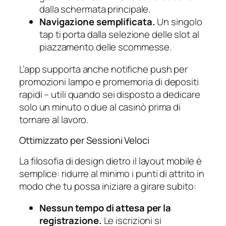
dalla schermata principale.
Navigazione semplificata.
Un singolo
tap ti porta dalla selezione delle slot al
piazzamento delle scommesse.
L’app supporta anche notifiche push per
promozioni lampo e promemoria di depositi
rapidi – utili quando sei disposto a dedicare
solo un minuto o due al casinò prima di
tornare al lavoro.
Ottimizzato per Sessioni Veloci
La filosofia di design dietro il layout mobile è
semplice: ridurre al minimo i punti di attrito in
modo che tu possa iniziare a girare subito:
Nessun tempo di attesa per la
registrazione.
Le iscrizioni si