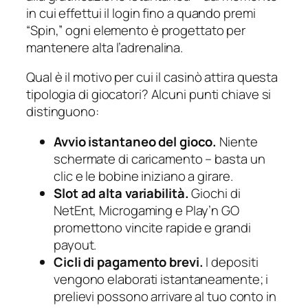
in cui effettui il login fino a quando premi
“Spin,” ogni elemento è progettato per
mantenere alta l’adrenalina.
Qual è il motivo per cui il casinò attira questa
tipologia di giocatori? Alcuni punti chiave si
distinguono:
Avvio istantaneo del gioco.
Niente
schermate di caricamento – basta un
clic e le bobine iniziano a girare.
Slot ad alta variabilità.
Giochi di
NetEnt, Microgaming e Play’n GO
promettono vincite rapide e grandi
payout.
Cicli di pagamento brevi.
I depositi
vengono elaborati istantaneamente; i
prelievi possono arrivare al tuo conto in