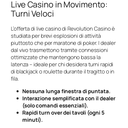
Live Casino in Movimento:
Turni Veloci
L’offerta di live casino di Revolution Casino è
studiata per brevi esplosioni di attività
piuttosto che per maratone di poker. I dealer
dal vivo trasmettono tramite connessioni
ottimizzate che mantengono bassa la
latenza – ideale per chi desidera turni rapidi
di blackjack o roulette durante il tragitto o in
fila.
Nessuna lunga finestra di puntata.
Interazione semplificata con il dealer
(solo comandi essenziali).
Rapidi turn over dei tavoli (ogni 5
minuti).