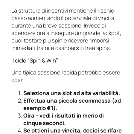
La struttura di incentivi mantiene il rischio
basso aumentando il potenziale di vincita
durante una breve sessione. Invece di
spendere ore a inseguire un grande jackpot,
puoi testare più spin e ricevere rimborsi
immediati tramite cashback o free spins.
Il ciclo “Spin & Win”
Una tipica sessione rapida potrebbe essere
così:
Seleziona una slot ad alta variabilità.
Effettua una piccola scommessa (ad
esempio €1).
Gira – vedi i risultati in meno di
cinque secondi.
Se ottieni una vincita, decidi se rifare