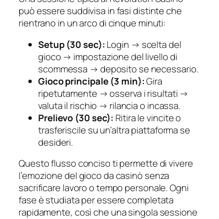
può essere suddivisa in fasi distinte che
rientrano in un arco di cinque minuti:
Setup (30 sec):
Login → scelta del
gioco → impostazione del livello di
scommessa → deposito se necessario.
Gioco principale (3 min):
Gira
ripetutamente → osserva i risultati →
valuta il rischio → rilancia o incassa.
Prelievo (30 sec):
Ritira le vincite o
trasferiscile su un’altra piattaforma se
desideri.
Questo flusso conciso ti permette di vivere
l’emozione del gioco da casinò senza
sacrificare lavoro o tempo personale. Ogni
fase è studiata per essere completata
rapidamente, così che una singola sessione