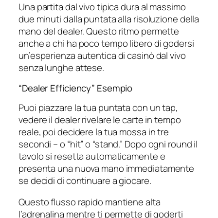
Una partita dal vivo tipica dura al massimo
due minuti dalla puntata alla risoluzione della
mano del dealer. Questo ritmo permette
anche a chi ha poco tempo libero di godersi
un’esperienza autentica di casinò dal vivo
senza lunghe attese.
“Dealer Efficiency” Esempio
Puoi piazzare la tua puntata con un tap,
vedere il dealer rivelare le carte in tempo
reale, poi decidere la tua mossa in tre
secondi – o “hit” o “stand.” Dopo ogni round il
tavolo si resetta automaticamente e
presenta una nuova mano immediatamente
se decidi di continuare a giocare.
Questo flusso rapido mantiene alta
l’adrenalina mentre ti permette di goderti