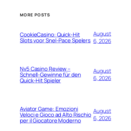
MORE POSTS
August
CookieCasino: Quick‑Hit
Slots voor Snel‑Pace Spelers
6, 2026
Nv5 Casino Review –
August
Schnell‑Gewinne für den
6, 2026
Quick‑Hit Spieler
Aviator Game: Emozioni
August
Veloci e Gioco ad Alto Rischio
6, 2026
per il Giocatore Moderno