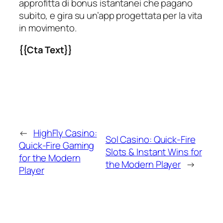
approfitta di bonus istantanei che pagano
subito, e gira su un’app progettata per la vita
in movimento.
{{Cta Text}}
←
HighFly Casino:
Sol Casino: Quick‑Fire
Quick‑Fire Gaming
Slots & Instant Wins for
for the Modern
the Modern Player
→
Player