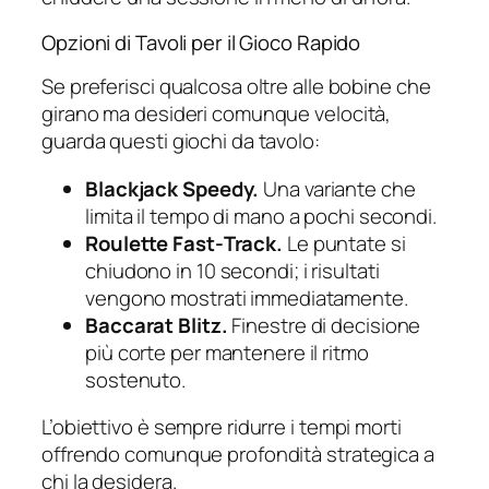
Opzioni di Tavoli per il Gioco Rapido
Se preferisci qualcosa oltre alle bobine che
girano ma desideri comunque velocità,
guarda questi giochi da tavolo:
Blackjack Speedy.
Una variante che
limita il tempo di mano a pochi secondi.
Roulette Fast‑Track.
Le puntate si
chiudono in 10 secondi; i risultati
vengono mostrati immediatamente.
Baccarat Blitz.
Finestre di decisione
più corte per mantenere il ritmo
sostenuto.
L’obiettivo è sempre ridurre i tempi morti
offrendo comunque profondità strategica a
chi la desidera.