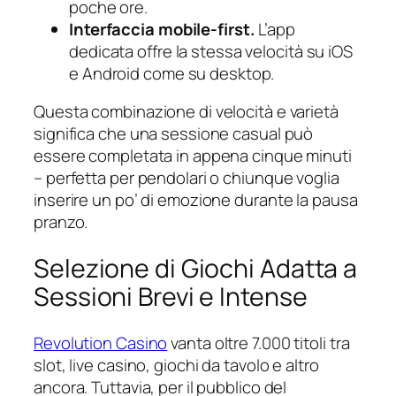
poche ore.
Interfaccia mobile-first.
L’app
dedicata offre la stessa velocità su iOS
e Android come su desktop.
Questa combinazione di velocità e varietà
significa che una sessione casual può
essere completata in appena cinque minuti
– perfetta per pendolari o chiunque voglia
inserire un po’ di emozione durante la pausa
pranzo.
Selezione di Giochi Adatta a
Sessioni Brevi e Intense
Revolution Casino
vanta oltre 7.000 titoli tra
slot, live casino, giochi da tavolo e altro
ancora. Tuttavia, per il pubblico del