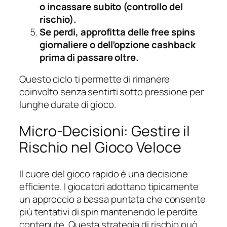
o incassare subito (controllo del
rischio).
Se perdi, approfitta delle free spins
giornaliere o dell’opzione cashback
prima di passare oltre.
Questo ciclo ti permette di rimanere
coinvolto senza sentirti sotto pressione per
lunghe durate di gioco.
Micro‑Decisioni: Gestire il
Rischio nel Gioco Veloce
Il cuore del gioco rapido è una decisione
efficiente. I giocatori adottano tipicamente
un approccio a bassa puntata che consente
più tentativi di spin mantenendo le perdite
contenute. Questa strategia di rischio può