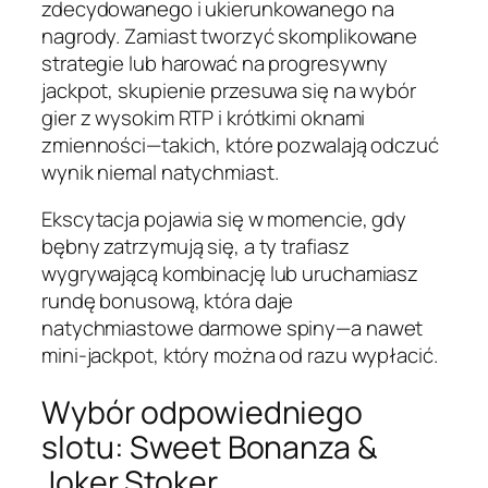
zdecydowanego i ukierunkowanego na
nagrody. Zamiast tworzyć skomplikowane
strategie lub harować na progresywny
jackpot, skupienie przesuwa się na wybór
gier z wysokim RTP i krótkimi oknami
zmienności—takich, które pozwalają odczuć
wynik niemal natychmiast.
Ekscytacja pojawia się w momencie, gdy
bębny zatrzymują się, a ty trafiasz
wygrywającą kombinację lub uruchamiasz
rundę bonusową, która daje
natychmiastowe darmowe spiny—a nawet
mini‑jackpot, który można od razu wypłacić.
Wybór odpowiedniego
slotu: Sweet Bonanza &
Joker Stoker