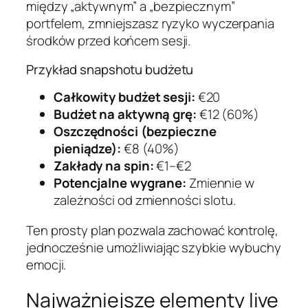
między „aktywnym” a „bezpiecznym”
portfelem, zmniejszasz ryzyko wyczerpania
środków przed końcem sesji.
Przykład snapshotu budżetu
Całkowity budżet sesji:
€20
Budżet na aktywną grę:
€12 (60%)
Oszczędności (bezpieczne
pieniądze):
€8 (40%)
Zakłady na spin:
€1–€2
Potencjalne wygrane:
Zmiennie w
zależności od zmienności slotu.
Ten prosty plan pozwala zachować kontrolę,
jednocześnie umożliwiając szybkie wybuchy
emocji.
Najważniejsze elementy live