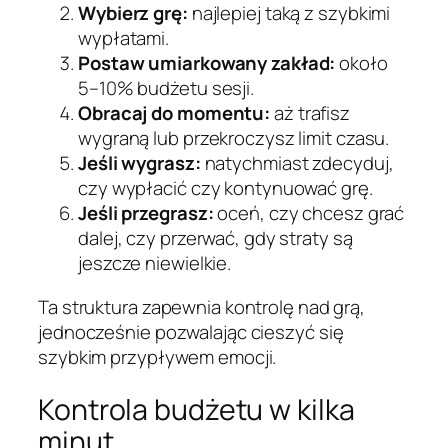
Wybierz grę:
najlepiej taką z szybkimi
wypłatami.
Postaw umiarkowany zakład:
około
5–10% budżetu sesji.
Obracaj do momentu:
aż trafisz
wygraną lub przekroczysz limit czasu.
Jeśli wygrasz:
natychmiast zdecyduj,
czy wypłacić czy kontynuować grę.
Jeśli przegrasz:
oceń, czy chcesz grać
dalej, czy przerwać, gdy straty są
jeszcze niewielkie.
Ta struktura zapewnia kontrolę nad grą,
jednocześnie pozwalając cieszyć się
szybkim przypływem emocji.
Kontrola budżetu w kilka
minut