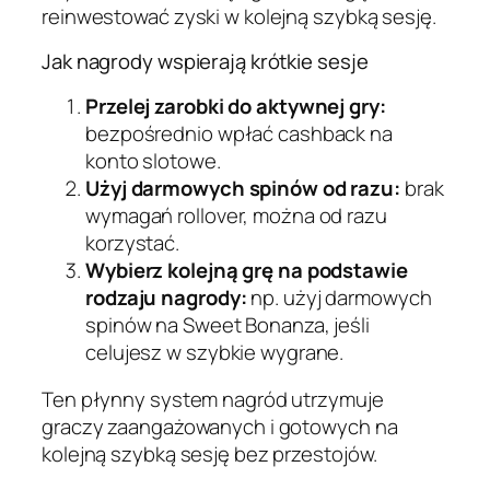
reinwestować zyski w kolejną szybką sesję.
Jak nagrody wspierają krótkie sesje
Przelej zarobki do aktywnej gry:
bezpośrednio wpłać cashback na
konto slotowe.
Użyj darmowych spinów od razu:
brak
wymagań rollover, można od razu
korzystać.
Wybierz kolejną grę na podstawie
rodzaju nagrody:
np. użyj darmowych
spinów na Sweet Bonanza, jeśli
celujesz w szybkie wygrane.
Ten płynny system nagród utrzymuje
graczy zaangażowanych i gotowych na
kolejną szybką sesję bez przestojów.