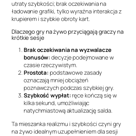
utraty szybkości; brak oczekiwania na
ładowanie grafiki, tylko wyraźna interakcja z
krupierem i szybkie obroty kart.
Dlaczego gry na żywo przyciągają graczy na
krótkie sesje
Brak oczekiwania na wyzwalacze
bonusów:
decyzje podejmowane w
czasie rzeczywistym.
Prostota:
podstawowe zasady
oznaczają mniej obciążeń
poznawczych podczas szybkiej gry.
Szybkość wypłat:
ręce kończą się w
kilka sekund, umożliwiając
natychmiastową aktualizację salda.
Ta mieszanka realizmu i szybkości czyni gry
na żywo idealnym uzupełnieniem dla sesji