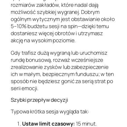
rozmiarów zakładów, które nadal dają
możliwość szybkiej wygranej. Dobrym
ogólnym wytycznym jest obstawianie około
5–10% budżetu sesji na spin—dzięki temu
dostaniesz więcej obrotów i utrzymasz
akcję na wysokim poziomie.
Gdy trafisz dużą wygraną lub uruchomisz
rundę bonusową, rozważ wcześniejsze
zrealizowanie zysków lub zabezpieczenie
ich w małym, bezpiecznym funduszu; w ten
sposób nie będziesz gonić za serią strat po
serii emocji.
Szybki przepływ decyzji
Typowa krótka sesja wygląda tak:
Ustaw limit czasowy:
15 minut.