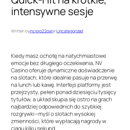
intensywne sesje
Written by
incipro22pan
in
Uncategorized
Kiedy masz ochotę na natychmiastowe
emocje bez długiego oczekiwania, NV
Casino oferuje dynamiczne doświadczenie
na slotach, które idealnie pasuje na przerwę
na lunch lub kawę. Interfejs platformy jest
przejrzysty, pełen ponad dziesięciu tysięcy
tytułów, a układ skupia się ostro na grach
najbardziej odpowiednich do szybkiej
rozgrywki—myśl o slotach wysokiej
zmienności, które wypłacają nagrody w
ciągu kilku sekund.