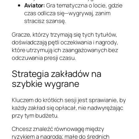
Aviator:
Gra tematyczna o locie, gdzie
czas odlicza się—wygrywaj, zanim
stracisz szansę.
Gracze, którzy trzymają się tych tytułów,
doświadczają pętli oczekiwania i nagrody,
które utrzymują ich zaangażowanych bez
odczuwania presji czasu.
Strategia zakładów na
szybkie wygrane
Kluczem do krótkich sesji jest sprawianie, by
każdy zakład się opłacał, nie nadwyrężając
przy tym budżetu.
Chcesz znaleźć równowagę między
ryzykiem a nagrodą; małe do średnich