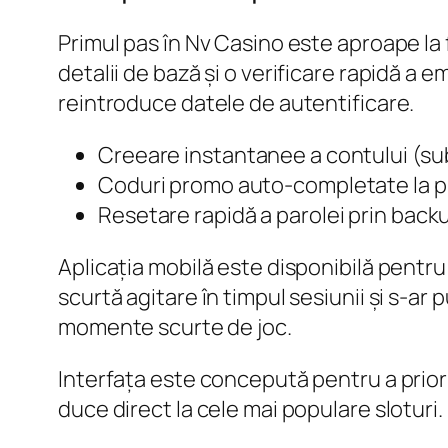
Primul pas în Nv Casino este aproape la fe
detalii de bază și o verificare rapidă a 
reintroduce datele de autentificare.
Creeare instantanee a contului (su
Coduri promo auto-completate la p
Resetare rapidă a parolei prin bac
Aplicația mobilă este disponibilă pentru
scurtă agitare în timpul sesiunii și s-ar
momente scurte de joc.
Interfața este concepută pentru a priorit
duce direct la cele mai populare sloturi.