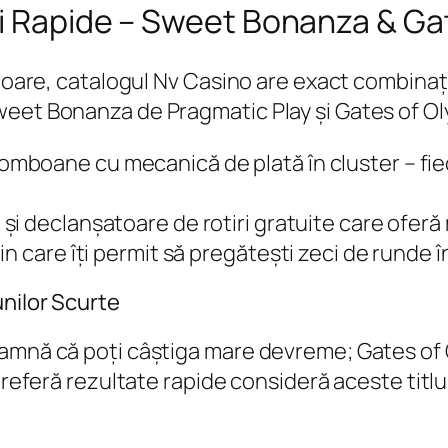
ri Rapide – Sweet Bonanza & Ga
ătoare, catalogul Nv Casino are exact combinați
weet Bonanza de Pragmatic Play și Gates of O
 bomboane cu mecanică de plată în cluster – f
e și declanșatoare de rotiri gratuite care oferă
n care îți permit să pregătești zeci de runde în
unilor Scurte
amnă că poți câștiga mare devreme; Gates of 
 preferă rezultate rapide consideră aceste titl