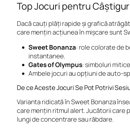
Top Jocuri pentru Câștigu
Dacă cauți plăți rapide și grafică atrăg
care mențin acțiunea în mișcare sunt S
Sweet Bonanza
: role colorate de
instantanee.
Gates of Olympus
: simboluri mitic
Ambele jocuri au opțiuni de auto‑spi
De ce Aceste Jocuri Se Pot Potrivi Sesi
Varianta ridicată în Sweet Bonanza înse
care mențin ritmul alert. Jucătorii care
lungi de concentrare sau răbdare.