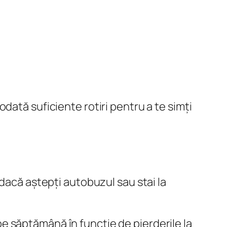
dată suficiente rotiri pentru a te simți
 dacă aștepți autobuzul sau stai la
pe săptămână în funcție de pierderile la