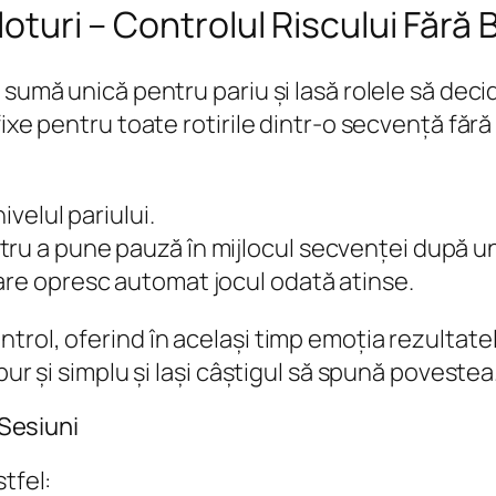
loturi – Controlul Riscului Fără
 sumă unică pentru pariu și lasă rolele să deci
ixe pentru toate rotirile dintr-o secvență fără
ivelul pariului.
ru a pune pauză în mijlocul secvenței după un
are opresc automat jocul odată atinse.
rol, oferind în același timp emoția rezultatel
pur și simplu și lași câștigul să spună povestea
 Sesiuni
tfel: