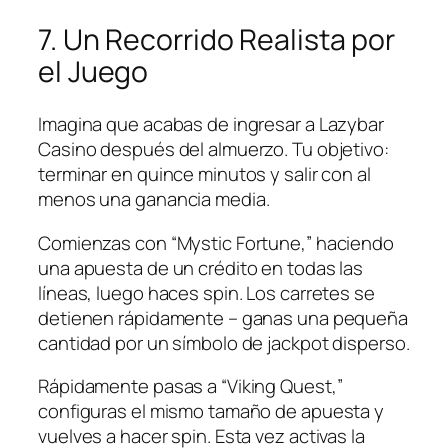
7. Un Recorrido Realista por
el Juego
Imagina que acabas de ingresar a Lazybar
Casino después del almuerzo. Tu objetivo:
terminar en quince minutos y salir con al
menos una ganancia media.
Comienzas con “Mystic Fortune,” haciendo
una apuesta de un crédito en todas las
líneas, luego haces spin. Los carretes se
detienen rápidamente – ganas una pequeña
cantidad por un símbolo de jackpot disperso.
Rápidamente pasas a “Viking Quest,”
configuras el mismo tamaño de apuesta y
vuelves a hacer spin. Esta vez activas la