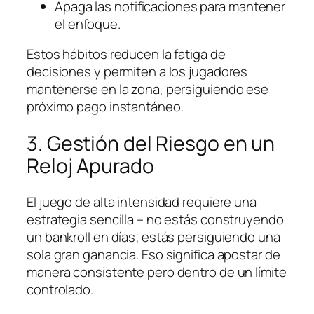
Apaga las notificaciones para mantener
el enfoque.
Estos hábitos reducen la fatiga de
decisiones y permiten a los jugadores
mantenerse en la zona, persiguiendo ese
próximo pago instantáneo.
3. Gestión del Riesgo en un
Reloj Apurado
El juego de alta intensidad requiere una
estrategia sencilla – no estás construyendo
un bankroll en días; estás persiguiendo una
sola gran ganancia. Eso significa apostar de
manera consistente pero dentro de un límite
controlado.