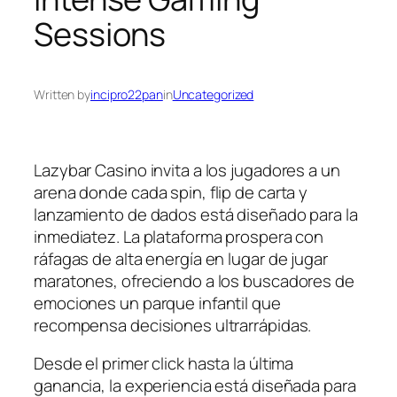
Sessions
Written by
incipro22pan
in
Uncategorized
Lazybar Casino invita a los jugadores a un
arena donde cada spin, flip de carta y
lanzamiento de dados está diseñado para la
inmediatez. La plataforma prospera con
ráfagas de alta energía en lugar de jugar
maratones, ofreciendo a los buscadores de
emociones un parque infantil que
recompensa decisiones ultrarrápidas.
Desde el primer click hasta la última
ganancia, la experiencia está diseñada para