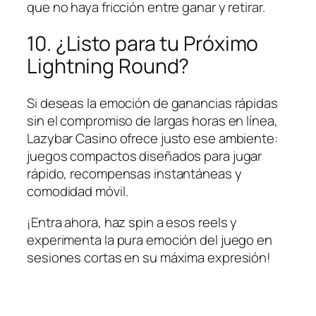
que no haya fricción entre ganar y retirar.
10. ¿Listo para tu Próximo
Lightning Round?
Si deseas la emoción de ganancias rápidas
sin el compromiso de largas horas en línea,
Lazybar Casino ofrece justo ese ambiente:
juegos compactos diseñados para jugar
rápido, recompensas instantáneas y
comodidad móvil.
¡Entra ahora, haz spin a esos reels y
experimenta la pura emoción del juego en
sesiones cortas en su máxima expresión!