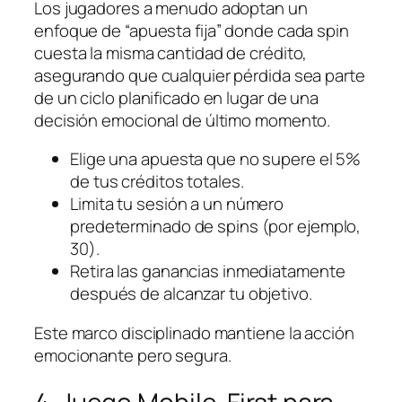
Los jugadores a menudo adoptan un
enfoque de “apuesta fija” donde cada spin
cuesta la misma cantidad de crédito,
asegurando que cualquier pérdida sea parte
de un ciclo planificado en lugar de una
decisión emocional de último momento.
Elige una apuesta que no supere el 5%
de tus créditos totales.
Limita tu sesión a un número
predeterminado de spins (por ejemplo,
30).
Retira las ganancias inmediatamente
después de alcanzar tu objetivo.
Este marco disciplinado mantiene la acción
emocionante pero segura.