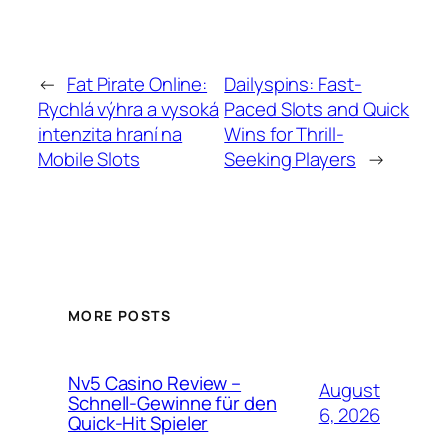
←
Fat Pirate Online:
Dailyspins: Fast-
Rychlá výhra a vysoká
Paced Slots and Quick
intenzita hraní na
Wins for Thrill-
Mobile Slots
Seeking Players
→
MORE POSTS
Nv5 Casino Review –
August
Schnell‑Gewinne für den
6, 2026
Quick‑Hit Spieler