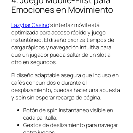
4. Juego Mobile-First para
Emociones en Movimiento
Lazybar Casino
’s interfaz móvil está
optimizada para acceso rápido y juego
instantáneo. El diseño prioriza tiempos de
carga rápidos y navegación intuitiva para
que un jugador pueda saltar de un slot a
otro en segundos.
El diseño adaptable asegura que incluso en
cafés concurridos o durante el
desplazamiento, puedas hacer una apuesta
y spin sin esperar recarga de página.
Botón de spin instantáneo visible en
cada pantalla.
Gestos de deslizamiento para navegar
entre juegos.