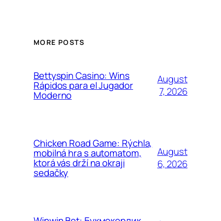
MORE POSTS
Bettyspin Casino: Wins
August
Rápidos para el Jugador
7, 2026
Moderno
Chicken Road Game: Rýchla,
August
mobilná hra s automatom,
ktorá vás drží na okraji
6, 2026
sedačky
Winwin Bet: Букмекерлик