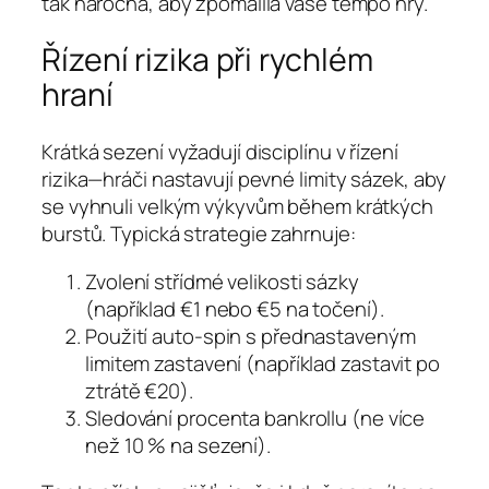
tak náročná, aby zpomalila vaše tempo hry.
Řízení rizika při rychlém
hraní
Krátká sezení vyžadují disciplínu v řízení
rizika—hráči nastavují pevné limity sázek, aby
se vyhnuli velkým výkyvům během krátkých
burstů. Typická strategie zahrnuje:
Zvolení střídmé velikosti sázky
(například €1 nebo €5 na točení).
Použití auto‑spin s přednastaveným
limitem zastavení (například zastavit po
ztrátě €20).
Sledování procenta bankrollu (ne více
než 10 % na sezení).