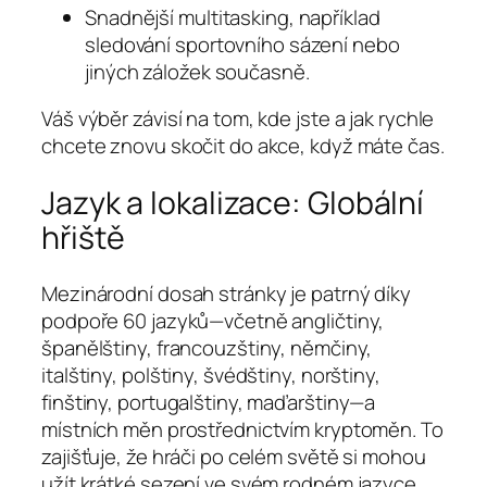
Snadnější multitasking, například
sledování sportovního sázení nebo
jiných záložek současně.
Váš výběr závisí na tom, kde jste a jak rychle
chcete znovu skočit do akce, když máte čas.
Jazyk a lokalizace: Globální
hřiště
Mezinárodní dosah stránky je patrný díky
podpoře 60 jazyků—včetně angličtiny,
španělštiny, francouzštiny, němčiny,
italštiny, polštiny, švédštiny, norštiny,
finštiny, portugalštiny, maďarštiny—a
místních měn prostřednictvím kryptoměn. To
zajišťuje, že hráči po celém světě si mohou
užít krátké sezení ve svém rodném jazyce