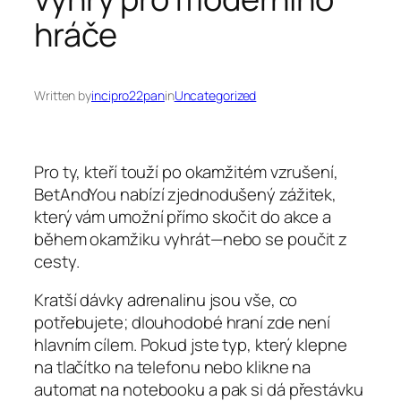
hráče
Written by
incipro22pan
in
Uncategorized
Pro ty, kteří touží po okamžitém vzrušení,
BetAndYou nabízí zjednodušený zážitek,
který vám umožní přímo skočit do akce a
během okamžiku vyhrát—nebo se poučit z
cesty.
Kratší dávky adrenalinu jsou vše, co
potřebujete; dlouhodobé hraní zde není
hlavním cílem. Pokud jste typ, který klepne
na tlačítko na telefonu nebo klikne na
automat na notebooku a pak si dá přestávku