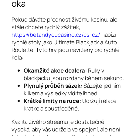
oka
Pokud dáváte přednost živému kasinu, ale
stále chcete rychlý zážitek,
https://betandyoucasino.cz/cs-cz/
nabízí
rychlé stoly jako Ultimate Blackjack a Auto
Roulette. Tyto hry jsou navrženy pro rychlé
kola:
Okamžité akce dealera:
Ruky v
blackjacku jsou rozdány během sekund.
Plynulý průběh sázek:
Sázejte jedním
klikem a výsledky vidíte ihned.
Krátké limity na ruce:
Udržují relace
krátké a soustředěné.
Kvalita živého streamu je dostatečně
vysoká, aby vás udržela ve spojení, ale není