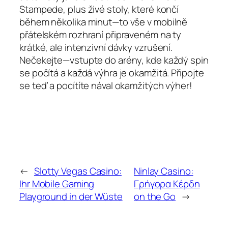
Stampede, plus živé stoly, které končí
během několika minut—to vše v mobilně
přátelském rozhraní připraveném na ty
krátké, ale intenzivní dávky vzrušení.
Nečekejte—vstupte do arény, kde každý spin
se počítá a každá výhra je okamžitá. Připojte
se teď a pocítíte nával okamžitých výher!
←
Slotty Vegas Casino:
Ninlay Casino:
Ihr Mobile Gaming
Γρήγορα Κέρδη
Playground in der Wüste
on the Go
→