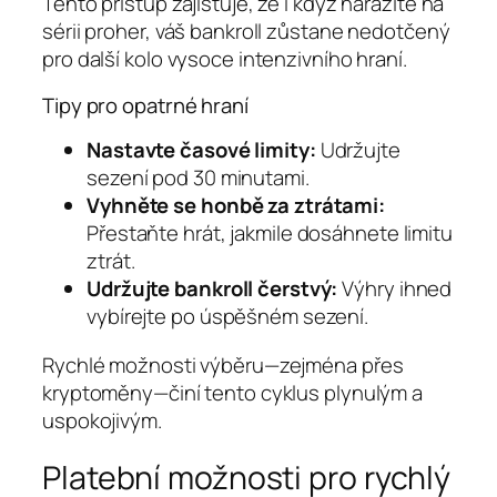
Tento přístup zajišťuje, že i když narazíte na
sérii proher, váš bankroll zůstane nedotčený
pro další kolo vysoce intenzivního hraní.
Tipy pro opatrné hraní
Nastavte časové limity:
Udržujte
sezení pod 30 minutami.
Vyhněte se honbě za ztrátami:
Přestaňte hrát, jakmile dosáhnete limitu
ztrát.
Udržujte bankroll čerstvý:
Výhry ihned
vybírejte po úspěšném sezení.
Rychlé možnosti výběru—zejména přes
kryptoměny—činí tento cyklus plynulým a
uspokojivým.
Platební možnosti pro rychlý