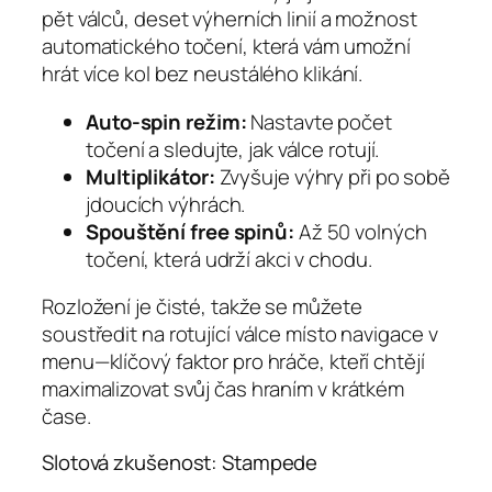
pět válců, deset výherních linií a možnost
automatického točení, která vám umožní
hrát více kol bez neustálého klikání.
Auto‑spin režim:
Nastavte počet
točení a sledujte, jak válce rotují.
Multiplikátor:
Zvyšuje výhry při po sobě
jdoucích výhrách.
Spouštění free spinů:
Až 50 volných
točení, která udrží akci v chodu.
Rozložení je čisté, takže se můžete
soustředit na rotující válce místo navigace v
menu—klíčový faktor pro hráče, kteří chtějí
maximalizovat svůj čas hraním v krátkém
čase.
Slotová zkušenost: Stampede