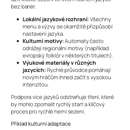
bez bariér.
Lokální jazykové rozhraní:
Všechny
menu a výzvy se okamžitě přizpůsobí
nastavení jazyka.
Kulturní motivy:
Automaty často
odrážejí regionální motivy (například
evropský folklór v některých titulech).
Výukové materiály v různých
jazycích:
Rychlé průvodce pomáhají
novým hráčům ihned začít s vysokou
intenzitou.
Podpora více jazyků odstraňuje tření, které
by mohlo zpomalit rychlý start a klíčový
proces pro rychlé herní sezení.
Příklad kulturní adaptace