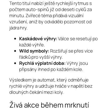
Tento titul nabízí ještě rychlejší rytmus s
počtem auto‑spinů již od deseti cyklů za
minutu. Zvířecé téma přidává vizuální
vzrušení, aniž by odvádělo pozornost od
jádra hry.
Kaskádové výhry:
Válce se resetují po
každé výhře.
Wild symboly:
Rozšiřují se přes více
řádků pro vyšší výhry.
Rychlá výplatní doba:
Výhry jsou
připsány ihned po každém kole.
Výsledkem je automat, který odměňuje
rychlé výhry a udržuje hráče v napětí bez
dlouhých čekání mezi koly.
Živá akce během mrknutí