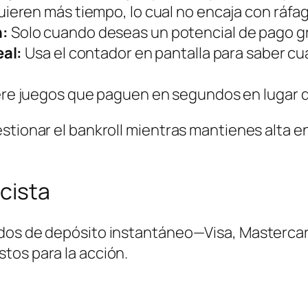
ieren más tiempo, lo cual no encaja con ráfag
n:
Solo cuando deseas un potencial de pago g
eal:
Usa el contador en pantalla para saber c
ere juegos que paguen en segundos en lugar 
stionar el bankroll mientras mantienes alta 
ocista
dos de depósito instantáneo—Visa, Mastercard
tos para la acción.