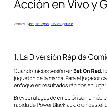
Acción en Vivo y 
Written by
incipro22pan
in
Uncategorized
1. La Diversión Rápida Co
Cuando inicias sesión en
Bet On Red
, 
juguetón de la marca. Para el jugador ca
enfoque en resultados rápidos en lugar
Breves ráfagas de emoción son el núcl
rápida de Power Blackjack, o un destel