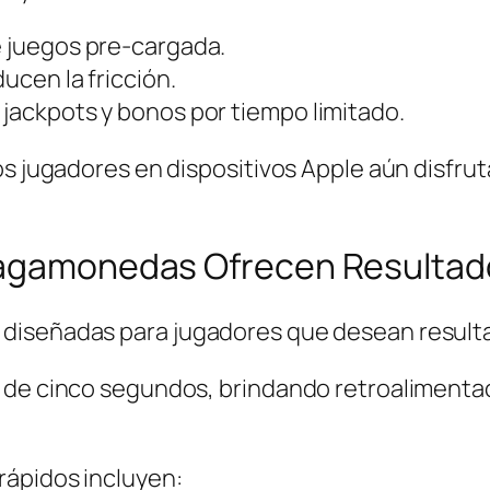
e juegos pre-cargada.
ucen la fricción.
 jackpots y bonos por tiempo limitado.
os jugadores en dispositivos Apple aún disfrut
Tragamonedas Ofrecen Resultad
diseñadas para jugadores que desean resulta
 de cinco segundos, brindando retroalimentac
rápidos incluyen: