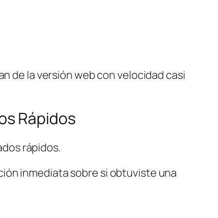
an de la versión web con velocidad casi
os Rápidos
dos rápidos.
ión inmediata sobre si obtuviste una