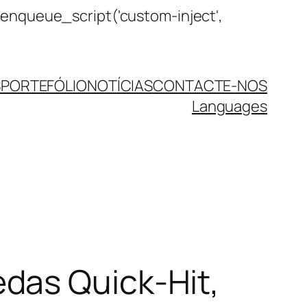
nqueue_script('custom-inject',
p
ntent
S
PORTEFÓLIO
NOTÍCIAS
CONTACTE-NOS
Languages
das Quick‑Hit,