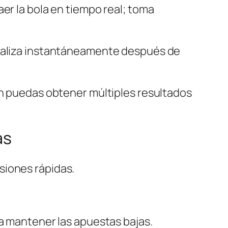
er la bola en tiempo real; toma
tualiza instantáneamente después de
ún puedas obtener múltiples resultados
as
siones rápidas.
a mantener las apuestas bajas.