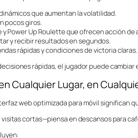
inámicos que aumentan la volatilidad.
n pocos giros.
y Power Up Roulette que ofrecen acción de 
ar y recibir resultados en segundos.
ndas rápidas y condiciones de victoria claras.
cisiones rápidas, el jugador puede cambiar en
a en Cualquier Lugar, en Cualq
erfaz web optimizada para móvil significan qu
a visitas cortas—piensa en descansos para ca
cluyen: