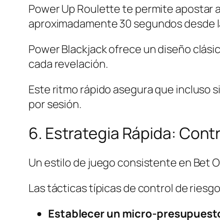
Power Up Roulette te permite apostar a 
aproximadamente 30 segundos desde la 
Power Blackjack ofrece un diseño clási
cada revelación.
Este ritmo rápido asegura que incluso s
por sesión.
6. Estrategia Rápida: Cont
Un estilo de juego consistente en Bet 
Las tácticas típicas de control de riesgo
Establecer un micro‑presupuesto