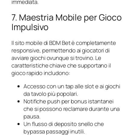
immediata.
7. Maestria Mobile per Gioco
Impulsivo
Il sito mobile di BDM Bet è completamente
responsive, permettendo ai giocatori di
avviare giochi ovunque si trovino. Le
caratteristiche chiave che supportano il
gioco rapido includono:
Accesso con un tap alle slot e ai giochi
da tavolo più popolari.
Notifiche push per bonus istantanei
che si possono reclamare durante una
pausa.
Un flusso di deposito snello che
bypassa passaggi inutili.