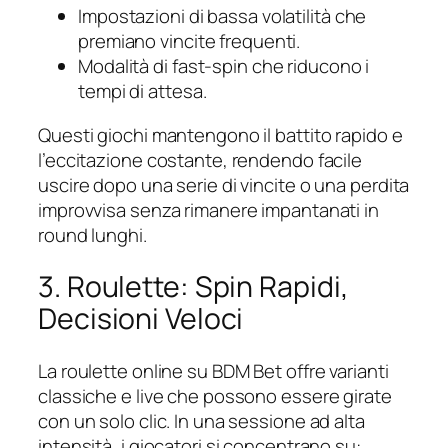
Impostazioni di bassa volatilità che
premiano vincite frequenti.
Modalità di fast-spin che riducono i
tempi di attesa.
Questi giochi mantengono il battito rapido e
l’eccitazione costante, rendendo facile
uscire dopo una serie di vincite o una perdita
improvvisa senza rimanere impantanati in
round lunghi.
3. Roulette: Spin Rapidi,
Decisioni Veloci
La roulette online su BDM Bet offre varianti
classiche e live che possono essere girate
con un solo clic. In una sessione ad alta
intensità, i giocatori si concentrano su: