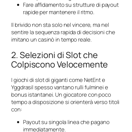
Fare affidamento su strutture di payout
rapide per mantenere il ritmo.
Il brivido non sta solo nel vincere, ma nel
sentire la sequenza rapida di decisioni che
imitano un casinò in tempo reale.
2. Selezioni di Slot che
Colpiscono Velocemente
I giochi di slot di giganti come NetEnt e
Yggdrasil spesso vantano rulli fulminei e
bonus istantanei. Un giocatore con poco
tempo a disposizione si orienterà verso titoli
con:
Payout su singola linea che pagano
immediatamente.