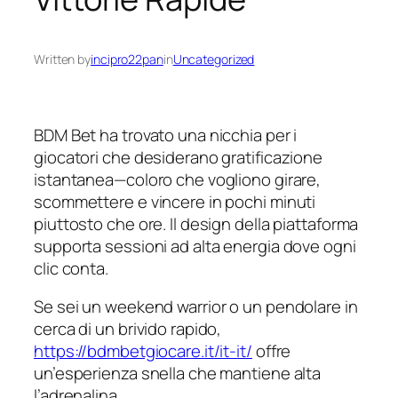
Written by
incipro22pan
in
Uncategorized
BDM Bet ha trovato una nicchia per i
giocatori che desiderano gratificazione
istantanea—coloro che vogliono girare,
scommettere e vincere in pochi minuti
piuttosto che ore. Il design della piattaforma
supporta sessioni ad alta energia dove ogni
clic conta.
Se sei un weekend warrior o un pendolare in
cerca di un brivido rapido,
https://bdmbetgiocare.it/it-it/
offre
un’esperienza snella che mantiene alta
l’adrenalina.