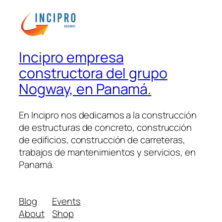
Incipro empresa
constructora del grupo
Nogway, en Panamá.
En Incipro nos dedicamos a la construcción
de estructuras de concreto, construcción
de edificios, construcción de carreteras,
trabajos de mantenimientos y servicios, en
Panamá.
Blog
Events
About
Shop